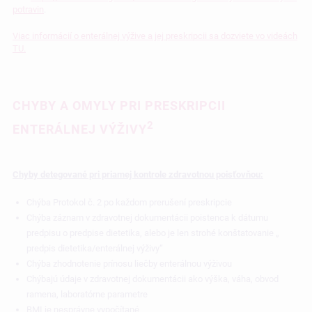
potravin
.
Viac informácií o enterálnej výžive a jej preskripcii sa dozviete vo videách
TU.
CHYBY A OMYLY PRI PRESKRIPCII
2
ENTERÁLNEJ VÝŽIVY
Chyby detegované pri priamej kontrole zdravotnou poisťovňou:
Chýba Protokol č. 2 po každom prerušení preskripcie
Chýba záznam v zdravotnej dokumentácii poistenca k dátumu
predpisu o predpise dietetika, alebo je len strohé konštatovanie „
predpis dietetika/enterálnej výživy“
Chýba zhodnotenie prínosu liečby enterálnou výživou
Chýbajú údaje v zdravotnej dokumentácii ako výška, váha, obvod
ramena, laboratórne parametre
BMI je nesprávne vypočítané