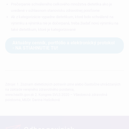
Prečerpanie schváleného celkového množstva dietetika ako je
uvedené v súhlasnom stanovisku zdravotnej poisťovne
Ak z kategorizácie vypadne dietetikum, ktoré bolo schválené na
výnimku a výnimka nie je dočerpaná, treba žiadať novú výnimku na
také dietetikum, ktoré je kategorizované
Aktuálny cenník, portfólio a elektronický protokol
- NA STIAHNUTIE TU!
Zdroje: 1. Zoznam dietetických potravín plne alebo čiastočne uhrádzaných
na základe verejného zdravotného poistenia,
www.health.gov.sk 2. Kongres SVLS 2020 – Všeobecná zdravotná
poistovna, MUDr. Darina Hašcíková