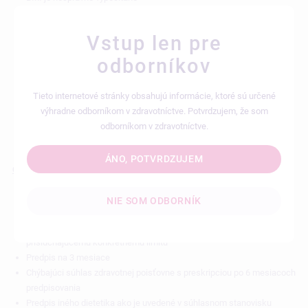
BMI >25, bez ďalších laboratórnych parametrov
Predpis paušálne onkologickým pacientom, aj keď BMI je v norme
Vstup len pre
a sú bez obtiaží
Predpis enterálnej výživy poistencom v DSS/CSS bez toho, aby ich
odborníkov
lekár videl
Pri preskripčne viazanej enterálnej výžive predpis iného druhu ako
Tieto internetové stránky obsahujú informácie, ktoré sú určené
odporučil špecialista
výhradne odborníkom v zdravotníctve. Potvrdzujem, že som
Predpis bežnej enterálnej výživy diabetikom
odborníkom v zdravotníctve.
ÁNO, POTVRDZUJEM
Chyby detegované pri nepriamej kontrole zdravotnou poisťovňou:
Neuvedenie limitu L7/L8
NIE SOM ODBORNÍK
Predpis nadlimitného množstva pri L7 aj L8
Predpis viackrát počas 1 mesiaca v maximálnom množstve
prislúchajúcemu konkrétnemu limitu
Predpis na 3 mesiace
Chýbajúci súhlas zdravotnej poisťovne s preskripciou po 6 mesiacoch
predpisovania
Predpis iného dietetika ako je uvedené v súhlasnom stanovisku