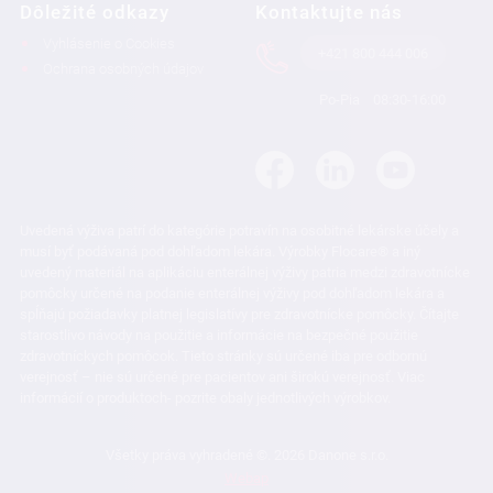
Dôležité odkazy
Kontaktujte nás
Vyhlásenie o Cookies
+421 800 444 006
Ochrana osobných údajov
Po-Pia
08:30-16:00
Uvedená výživa patrí do kategórie potravín na osobitné lekárske účely a
musí byť podávaná pod dohľadom lekára. Výrobky Flocare® a iný
uvedený materiál na aplikáciu enterálnej výživy patria medzi zdravotnícke
pomôcky určené na podanie enterálnej výživy pod dohľadom lekára a
spĺňajú požiadavky platnej legislatívy pre zdravotnícke pomôcky. Čítajte
starostlivo návody na použitie a informácie na bezpečné použitie
zdravotníckych pomôcok. Tieto stránky sú určené iba pre odbornú
verejnosť – nie sú určené pre pacientov ani širokú verejnosť. Viac
informácií o produktoch- pozrite obaly jednotlivých výrobkov.
Všetky práva vyhradené ©. 2026 Danone s.r.o.
Webap