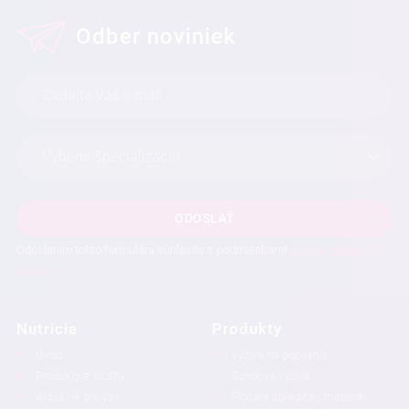
Odber noviniek
ODOSLAŤ
Odoslaním tohto formulára súhlasíte s podmienkami
ochrany osobných
údajov
.
Nutricia
Produkty
Úvod
Výživa na popíjanie
Produkty a služby
Sondová výživa
Aktuálne pre vás
Flocare aplikačný materiál