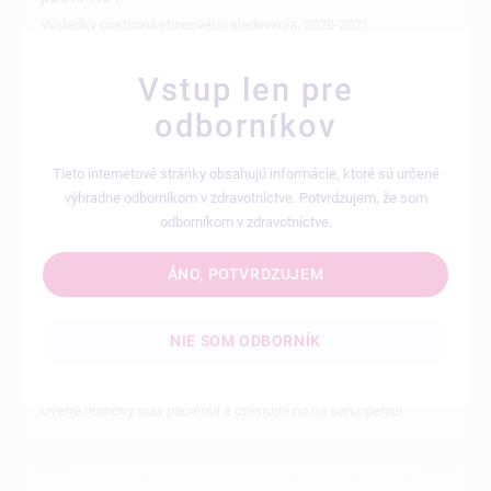
Výsledky postmarketingového sledovania, 2020-2021
Vstup len pre
odborníkov
Tieto internetové stránky obsahujú informácie, ktoré sú určené
výhradne odborníkom v zdravotníctve. Potvrdzujem, že som
odborníkom v zdravotníctve.
ÁNO, POTVRDZUJEM
NIE SOM ODBORNÍK
16.10.2020
Podvýživa a sarkopénia
Overte nutričný stav pacienta a otestujte ho na sarkopéniu!