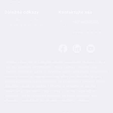
Kontakt
Dôležité odkazy
Kontaktujte nás
Vyhlásenie o Cookies
+421 800 444 006
Ochrana osobných údajov
Po-Pia
08:30-16:00
Uvedená výživa patrí do kategórie potravín na osobitné lekárske účely a
musí byť podávaná pod dohľadom lekára. Výrobky Flocare® a iný
uvedený materiál na aplikáciu enterálnej výživy patria medzi zdravotnícke
pomôcky určené na podanie enterálnej výživy pod dohľadom lekára a
spĺňajú požiadavky platnej legislatívy pre zdravotnícke pomôcky. Čítajte
starostlivo návody na použitie a informácie na bezpečné použitie
zdravotníckych pomôcok. Tieto stránky sú určené iba pre odbornú
verejnosť – nie sú určené pre pacientov ani širokú verejnosť. Viac
informácií o produktoch- pozrite obaly jednotlivých výrobkov.