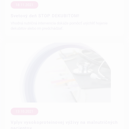
18.11.2021
Svetový deň STOP DEKUBITOM!
Vhodná nutričná intervencia dokáže pomôcť urýchliť hojenie
dekubitov alebo im predchádzať.
13.10.2021
Vplyv vysokoproteínovej výživy na malnutričných
pacientov