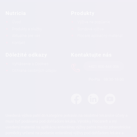
Nutricia
Produkty
Úvod
Výživa na popíjanie
Produkty a služby
Sondová výživa
Aktuálne pre vás
Flocare aplikačný materiál
Kontakt
Dôležité odkazy
Kontaktujte nás
Vyhlásenie o Cookies
+421 800 444 006
Ochrana osobných údajov
Po-Pia
08:30-16:00
Uvedená výživa patrí do kategórie potravín na osobitné lekárske účely a
musí byť podávaná pod dohľadom lekára. Výrobky Flocare® a iný
uvedený materiál na aplikáciu enterálnej výživy patria medzi zdravotnícke
pomôcky určené na podanie enterálnej výživy pod dohľadom lekára a