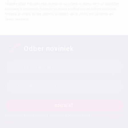
lekárske účely. Prípravky radu Nutridrink sú určené na diétny re
žim pri podvýžive
súvisiacej s ochorením. Prípravky sa musia používať pod lekárskym dohľadom.
Materiál je určený len pre odbornú verejnosť - nie je určený pre pacientov ani
širokú verejnosť.
Odber noviniek
ODOSLAŤ
Odoslaním tohto formulára súhlasíte s podmienkami
ochrany osobných
údajov
.