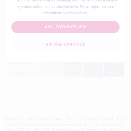
Tieto internetové stránky obsahujú informácie, ktoré sú určené
výhradne odborníkom v zdravotníctve. Potvrdzujem, že som
odborníkom v zdravotníctve.
ÁNO, POTVRDZUJEM
NIE SOM ODBORNÍK
Referencie: 1. IMS data; Accessed May 1, 2023. 2. Cruz-Jentoft AJ, Bahat G, Bauer
J, et al. Sarcopenia: revised European consensus on definition and diagnosis. Age
Ageing. 2019 Jan 1; 48(1):16-31. 3. Nutricia, Data on file. Potraviny na osobitné