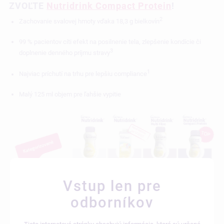
ZVOĽTE
Nutridrink Compact Protein
!
2
Zachovanie svalovej hmoty vďaka 18,3 g bielkovín
99 % pacientov cíti efekt na posilnenie tela, zlepšenie kondície či
3
doplnenie denného príjmu stravy
1
Najviac príchutí na trhu pre lepšiu compliance
Malý 125 ml objem pre ľahšie vypitie
Vstup len pre
odborníkov