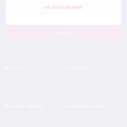
NIE SOM ODBORNÍK
ODOSLAŤ
Odoslaním tohto formulára súhlasíte s podmienkami
ochrany osobných
údajov
.
Nutricia
Produkty
Úvod
Výživa na popíjanie
Produkty a služby
Sondová výživa
Aktuálne pre vás
Flocare aplikačný materiál
Kontakt
Dôležité odkazy
Kontaktujte nás
Vyhlásenie o Cookies
+421 800 444 006
Ochrana osobných údajov