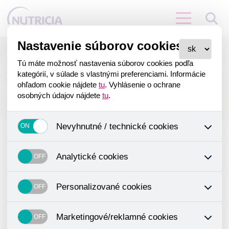
Nastavenie súborov cookies
RSS
Tú máte možnosť nastavenia súborov cookies podľa
kategórií, v súlade s vlastnými preferenciami. Informácie
ohľadom cookie nájdete
tu
. Vyhlásenie o ochrane
Aktuálne pre vás
osobných údajov nájdete
tu
.
Nevyhnutné / technické cookies
Jedná sa o technické súbory, ktoré sú nevyhnutné na správne
fungovanie našich webových stránok a všetkých ich funkcií.
Analytické cookies
AKTUÁLNE PRE VÁS
VŠEOBECNÉ LEKÁRSTVO
Používajú sa okrem iného na ukladanie produktov v nákupnom
košíku, ovládanie filtrov a taktiež nastavenie súhlasu s
Analytické cookies zhromažďujeme skriptom spoločnosti Google
používaním cookies. Pre tieto cookies nie je potrebný Váš
Inc., ktorá následne tieto dáta anonymizuje. Po anonymizácii sa
Personalizované cookies
GERIATRIA
ONKOLÓGIA
súhlas a nie je možné ho ani odstrániť.
už nejedná o osobné údaje, pretože anonymizované cookies
nemožno priradiť konkrétnemu používateľovi. Preto nedokážeme
Personalizované cookies sú využívané na prispôsobenie nášho
GASTROENTEROLÓGIA
CHIRURGIA
zistiť navštívené odkazy, prehliadaný tovar a pod.
obchodu vašim potrebám a záujmom, čo zaisťuje lepšie nákupné
Marketingové/reklamné cookies
skúsenosti. Vďaka nim môžeme ponuku priamo prispôsobiť