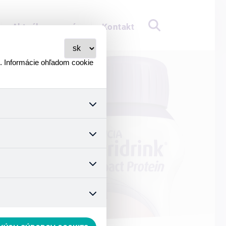
Aktuálne pre vás
Kontakt
i. Informácie ohľadom cookie
všetkých ich funkcií.
stavenie súhlasu s používaním
ymizuje. Po anonymizácii sa
teľovi. Preto nedokážeme
čo zaisťuje lepšie nákupné
hnúť sa nevhodným