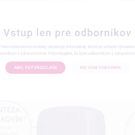
Vstup len pre odborníkov
Tieto internetové stránky obsahujú informácie, ktoré sú určené výhradne
orníkom v zdravotníctve. Potvrdzujem, že som odborníkom v zdravotníc
ÁNO, POTVRDZUJEM
NIE SOM ODBORNÍK
o rutinnej agendy, aby ste predišli vzniku sa
predpíšte Nutridrink Compact Protein!