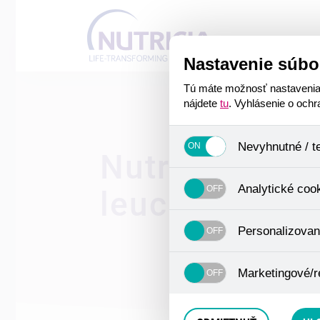
Nastavenie súbo
Tú máte možnosť nastavenia s
nájdete
tu
. Vyhlásenie o och
Nevyhnutné / t
Nutridrink Co
Jedná sa o technické súbory, 
Analytické coo
Používajú sa okrem iného na u
leucín
cookies. Pre tieto cookies nie
Analytické cookies zhromažďuj
Personalizovan
už nejedná o osobné údaje, 
zistiť navštívené odkazy, preh
Personalizované cookies sú v
Marketingové/r
skúsenosti. Vďaka nim môžem
odporúčaniam produktov či i
Tieto cookies nám umožňujú l