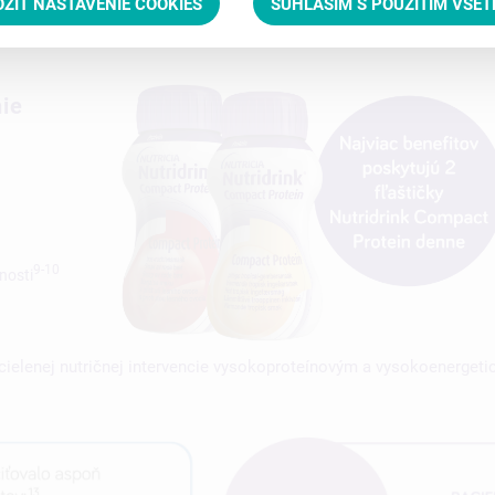
OŽIŤ NASTAVENIE COOKIES
SÚHLASÍM S POUŽITÍM VŠE
nie
9-10
nosti
cielenej nutričnej intervencie vysokoproteínovým a vysokoenerget