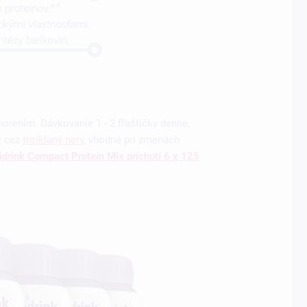
horením. Dávkovanie 1 - 2 fľaštičky denne,
j cez
trojklaný nerv
, vhodné pri zmenách
idrink Compact Proteín Mix príchutí
6 x 125