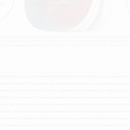
2):926-931. 2. Starke J, Schneider H, Alteheld B, et al. Short-term individual nutritional care as part of r
Norman K, Kirchner H, Freudenreich M, et al. Three month intervention with protein and energy rich sup
olled trial. Clin Nutr. 2008 Feb; 27(1):48-56. 4. Gariballa S, Forster S, Walters S et al. A Randomized, D
 Buchan B, Sanders K, et al. Improved compliance and increased intake of energy and protein with a hi
M, et al. A high proportion of leucine is required for optimal stimulation of the rate of muscle protein 
reen L, Di Donato DAM, et al. Leucine supplementation of a low-protein mixed macronutrient beverag
z-Jentoft AG, et al. Sarcopenia: revised European consensus on definition and diagnosis. Age Ageing. 201
 sedentary, trained rats. Food Res Int. 2012 Nov; 49(1):416-424. 10. Kamei Y, Hatazawa Y, Uchitomi R,