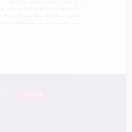
lm T, et al. ESPEN guideline on clinical nutrition and hydration in
ndial protein accretion. Proc Natl Acad Sci U S A. 1997 Dec 23;
h TR, Cawood AL, Walters ER, et al. Ready-Made Oral Nutritional
. Hubbard GP, Elia M, Holdoway A, et al. A systematic review of
ODOSLAŤ
 osobných údajov
.