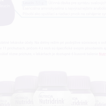
obitné lekárske účely. Na diétny režim pri podvýžive súvisiacej s oc
 v 11 príchutiach, pričom 4 z nich sú špecifické svojim pôsobením a
skúšať rôzne príchute, v lekárňach je dostupné 6 kusové balenie
Nutr