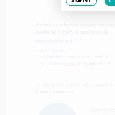
ODMIETNUŤ
UL
Nutričná intervencia pre udrža
svalovej hmoty a zachovanie
1-7
samostatnosti:
1-4
kvalitné proteíny
8,12
zvýšená dávka proteínov 1,5 g/kg/deň
vysoký obsah
leucínu
pre jeho anabolické vlast
Celoslovenské sledovanie efektu 6-mesačnej 
Protein
preukázalo, že: