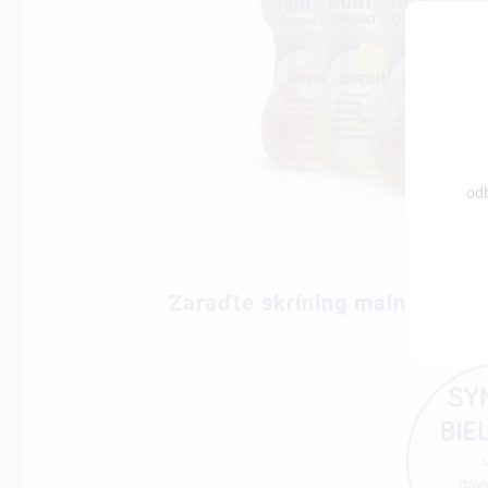
odb
Zaraďte skríning malnutrície d