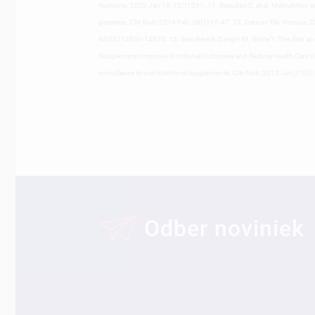
Nutrients. 2020 Jan 19; 12(1):261. 11. Beaudart C, et al. Malnutrition a
geriatrics. Clin Nutr. 2019 Feb; 38(1):10-47. 13. Data on file. Nutricia,
94(26):14930-14935. 15. Beaufrère B, Dangin M, Boirie Y. The ‚fast‘ a
Supplements Improve Nutritional Outcomes and Reduce Health Care Use -
compliance to oral nutritional supplements. Clin Nutr. 2012 Jun;31(3)
Odber noviniek