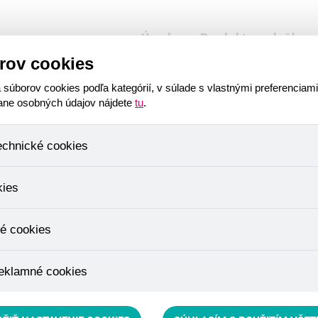
Úvod
Produkty a služby
rov cookies
úborov cookies podľa kategórií, v súlade s vlastnými preferenciam
rane osobných údajov nájdete
tu
.
echnické cookies
mpact Protein a
ktoré sú nevyhnutné na správne fungovanie našich webových stránok a 
kies
kladanie produktov v nákupnom košíku, ovládanie filtrov a taktiež na
 je potrebný Váš súhlas a nie je možné ho ani odstrániť.
eme skriptom spoločnosti Google Inc., ktorá následne tieto dáta anon
é cookies
pretože anonymizované cookies nemožno priradiť konkrétnemu používa
liadaný tovar a pod.
yužívané na prispôsobenie nášho obchodu vašim potrebám a záujmom, 
eklamné cookies
e ponuku priamo prispôsobiť vašim preferenciám, čo vám pomôže vy
ným nedôležitým ponukám.
epšie cieliť a vyhodnocovať marketingové kampane.