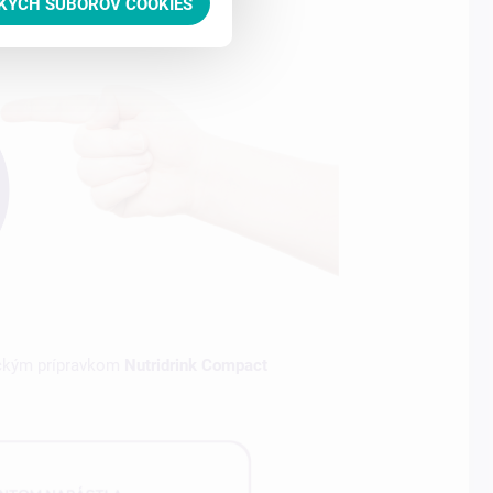
TKÝCH SÚBOROV COOKIES
ickým prípravkom
Nutridrink Compact