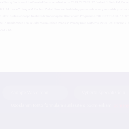
s a Strong Predictor of the Onset of Sarcopenia Nutrients. 2019; 27:2883. 12. Volkert D, Beck AM, Cederho
 2021. 14. Boirie Y, Dangin M, Gachon P. et al. Slow and fast dietary proteins differently modulate postpra
nd ‚slow‘ protein concept. Nestle Nutr Workshop Ser Clin Perform Programme. 2000; 3:121-133. 16. Smit
 A Randomised Trial in Older Malnourished People in Primary Care. Nutrients. 2020 Feb; 12(2):517. 17
: 293-312.
Odoslaním tohto formulára súhlasíte s podmienkami
ochrany