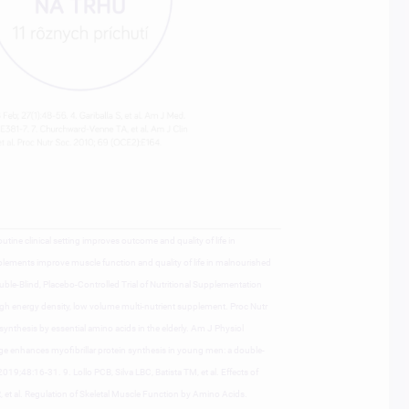
outine clinical setting improves outcome and quality of life in
plements improve muscle function and quality of life in malnourished
ouble-Blind, Placebo-Controlled Trial of Nutritional Supplementation
gh energy density, low volume multi-nutrient supplement. Proc Nutr
synthesis by essential amino acids in the elderly. Am J Physiol
e enhances myofibrillar protein synthesis in young men: a double-
9;48:16-31. 9. Lollo PCB, Silva LBC, Batista TM, et al. Effects of
 et al. Regulation of Skeletal Muscle Function by Amino Acids.