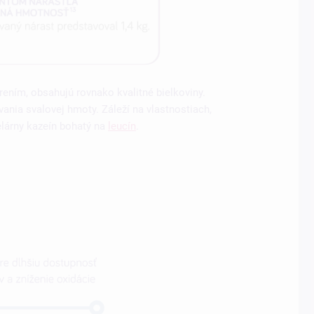
ením, obsahujú rovnako kvalitné bielkoviny.
ania svalovej hmoty. Záleží na vlastnostiach,
lárny kazeín bohatý na
leucín
.