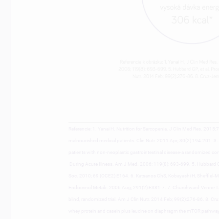
Referencie: 1. Yanai H. Nutrition for Sarcopenia. J Clin Med Res. 2015;7(1
malnourished medical patients. Clin Nutr. 2011 Apr; 30(2):194-201. 3. 
patients with non-neoplastic gastrointestinal disease-a randomized contr
During Acute Illness. Am J Med. 2006; 119(8): 693-699. 5. Hubbard GP,
Soc. 2010; 69 (OCE2):E164. 6. Katsanos ChS, Kobayashi H, Sheffiel-More 
Endocrinol Metab. 2006 Aug; 291(2):E381-7. 7. Churchward-Venne TA, B
blind, randomized trial. Am J Clin Nutr. 2014 Feb; 99(2):276-86. 8. Cru
whey protein and casein plus leucine on diaphragm the mTOR pathway of